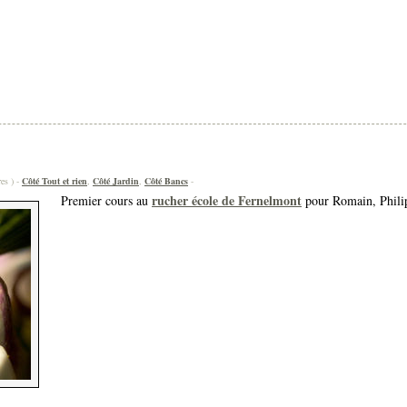
es ) -
Côté Tout et rien
,
Côté Jardin
,
Côté Bancs
-
rucher école de Fernelmont
Premier cours au
pour Romain, Phili