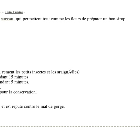
s ) -
Coin Cuisine
-
sureau
u
, qui permettent tout comme les fleurs de préparer un bon sirop.
Ã¨rement les petits insectes et les araignÃ©es)
endant 15 minutes
pendant 5 minutes,
,
 pour la conservation.
 et est réputé contre le mal de gorge.