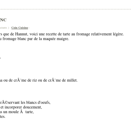
anc
ctures ) -
Coin Cuisine
-
s que de Hannut, voici une recette de tarte au fromage relativement légère.
 du fromage blanc par de la maquée maigre.
,
a ou de crÃ¨me de riz ou de crÃ¨me de millet.
Ã©servant les blancs d'oeufs,
e et incorporer doucement,
ns un moule Ã tarte,
tes.