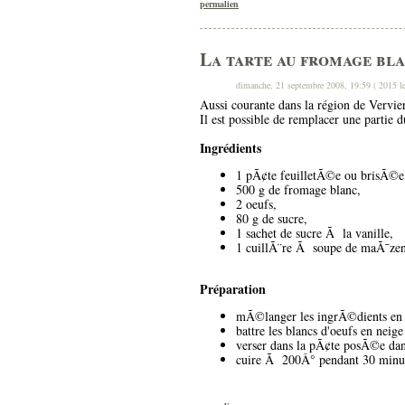
permalien
La tarte au fromage bl
dimanche, 21 septembre 2008, 19:59 ( 2015 le
Aussi courante dans la région de Vervier
Il est possible de remplacer une partie
Ingrédients
1 pÃ¢te feuilletÃ©e ou brisÃ©e
500 g de fromage blanc,
2 oeufs,
80 g de sucre,
1 sachet de sucre Ã la vanille,
1 cuillÃ¨re Ã soupe de maÃ¯zen
Préparation
mÃ©langer les ingrÃ©dients en r
battre les blancs d'oeufs en neig
verser dans la pÃ¢te posÃ©e da
cuire Ã 200Â° pendant 30 minu