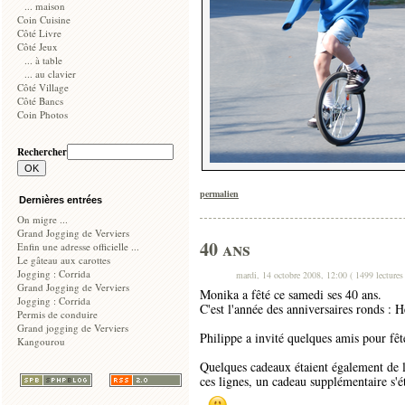
... maison
Coin Cuisine
Côté Livre
Côté Jeux
... à table
... au clavier
Côté Village
Côté Bancs
Coin Photos
Rechercher
permalien
Dernières entrées
On migre ...
Grand Jogging de Verviers
40 ans
Enfin une adresse officielle ...
Le gâteau aux carottes
Jogging : Corrida
mardi, 14 octobre 2008, 12:00 ( 1499 lectures
Grand Jogging de Verviers
Monika a fêté ce samedi ses 40 ans.
Jogging : Corrida
C'est l'année des anniversaires ronds : H
Permis de conduire
Grand jogging de Verviers
Philippe a invité quelques amis pour fête
Kangourou
Quelques cadeaux étaient également de l
ces lignes, un cadeau supplémentaire s'é