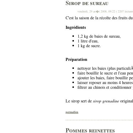
Sirop de sureau
vendredi, 29 ao�t 2008, 09:22 ( 2207 lecture
C'est la saison de la récolte des fruits d
Ingrédients
1,2 kg de baies de sureau,
1 litre d'eau,
1 kg de sucre.
Préparation
nettoyer les baies (plus particuli
faire bouillir le sucre et l'eau p
ajouter les baies, faire bouillir 
laisser reposer au moins 4 heures
filtrer au chinois et conditionner
Le sirop sert de
sirop grenadine
original
permalien
Pommes reinettes