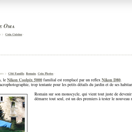
de Oma
s ) -
Coin Cuisine
-
res ) -
Côté Famille
,
Romain
,
Coin Photos
-
Nikon Coolpix 5000
Nikon D80
s, le
familial est remplacé par un reflex
.
acrophotographie, trop tentante pour les petits détails du jardin et de ses habitan
Romain sur son monocycle, qui vient tout juste de deveni
démarre tout seul, est un des premiers à tester le nouveau 