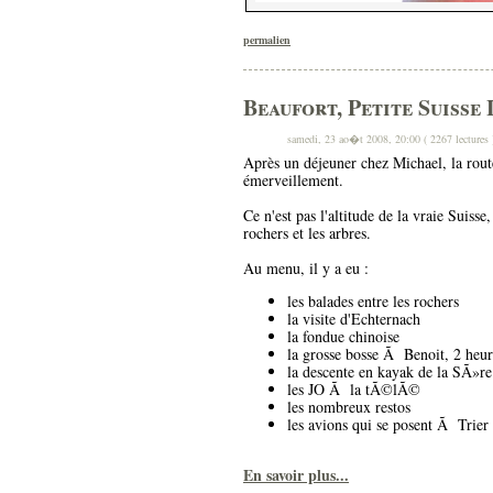
permalien
Beaufort, Petite Suiss
samedi, 23 ao�t 2008, 20:00 ( 2267 lectures 
Après un déjeuner chez Michael, la route
émerveillement.
Ce n'est pas l'altitude de la vraie Suiss
rochers et les arbres.
Au menu, il y a eu :
les balades entre les rochers
la visite d'Echternach
la fondue chinoise
la grosse bosse Ã Benoit, 2 heu
la descente en kayak de la SÃ»re
les JO Ã la tÃ©lÃ©
les nombreux restos
les avions qui se posent Ã Trier
En savoir plus...