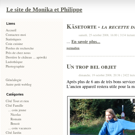
Le site de Monika et Philippe
Liens
Käsetorte -
la recette 
Accueil
Contactez-moi
samedi, 25 octobre 2008, 16:00 ( 3134 lecture
Statistiques
En savoir plus...
...
Coin cuisine
Perdus de recherche
permalien
Près de chez nous
Derrière le château ... apiwiki
Ludothèque
Un trop bel objet
Photographie
dimanche, 19 octobre 2008, 20:38 ( 2422 lectu
Généalogie
Après plus de 6 ans de très bons service
Autre petit weblog
L'ancien appareil restera utile pour la m
Catégories
Côté Tout et rien
Côté Famille
... coin jeune
Nicolas
Romain
Benoit
... coin vacances
Côté Jardin