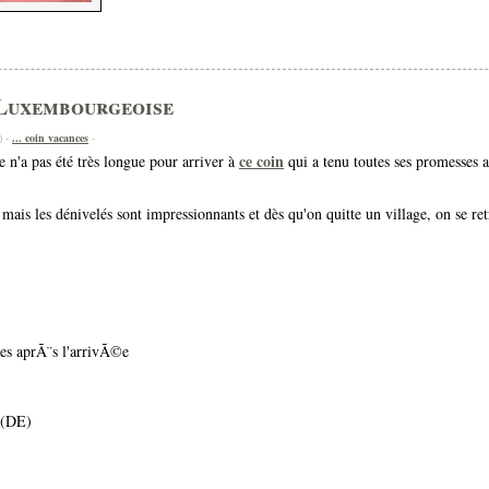
e Luxembourgeoise
) -
... coin vacances
-
ce coin
 n'a pas été très longue pour arriver à
qui a tenu toutes ses promesses 
e, mais les dénivelés sont impressionnants et dès qu'on quitte un village, on se re
res aprÃ¨s l'arrivÃ©e
 (DE)