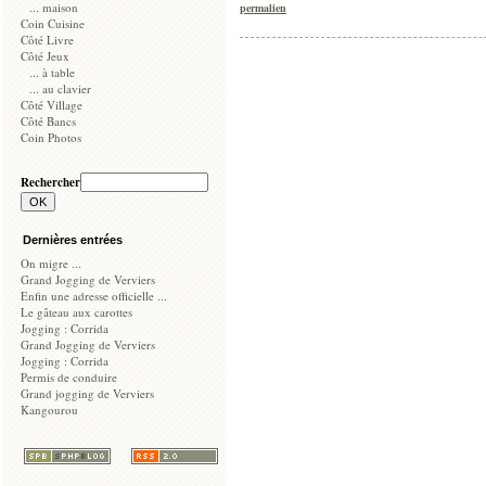
... maison
permalien
Coin Cuisine
Côté Livre
Côté Jeux
... à table
... au clavier
Côté Village
Côté Bancs
Coin Photos
Rechercher
Dernières entrées
On migre ...
Grand Jogging de Verviers
Enfin une adresse officielle ...
Le gâteau aux carottes
Jogging : Corrida
Grand Jogging de Verviers
Jogging : Corrida
Permis de conduire
Grand jogging de Verviers
Kangourou