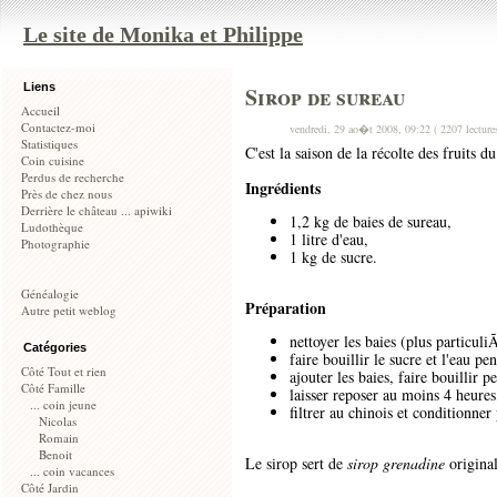
Le site de Monika et Philippe
Liens
Sirop de sureau
Accueil
Contactez-moi
vendredi, 29 ao�t 2008, 09:22 ( 2207 lecture
Statistiques
C'est la saison de la récolte des fruits d
Coin cuisine
Perdus de recherche
Ingrédients
Près de chez nous
Derrière le château ... apiwiki
1,2 kg de baies de sureau,
Ludothèque
1 litre d'eau,
Photographie
1 kg de sucre.
Généalogie
Préparation
Autre petit weblog
nettoyer les baies (plus particuli
Catégories
faire bouillir le sucre et l'eau p
Côté Tout et rien
ajouter les baies, faire bouillir 
Côté Famille
laisser reposer au moins 4 heures
... coin jeune
filtrer au chinois et conditionner
Nicolas
Romain
Benoit
Le sirop sert de
sirop grenadine
original
... coin vacances
Côté Jardin