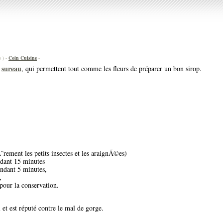
s ) -
Coin Cuisine
-
sureau
u
, qui permettent tout comme les fleurs de préparer un bon sirop.
Ã¨rement les petits insectes et les araignÃ©es)
endant 15 minutes
pendant 5 minutes,
,
 pour la conservation.
 et est réputé contre le mal de gorge.