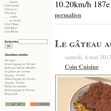
10.20km/h 187
... maison
Coin Cuisine
Côté Livre
permalien
Côté Jeux
... à table
... au clavier
Côté Village
Côté Bancs
Coin Photos
Le gâteau a
Rechercher
samedi, 4 mai 2013,
Dernières entrées
On migre ...
Grand Jogging de Verviers
Coin Cuisine
-
Enfin une adresse officielle ...
Le gâteau aux carottes
Jogging : Corrida
Grand Jogging de Verviers
Jogging : Corrida
Permis de conduire
Grand jogging de Verviers
Kangourou