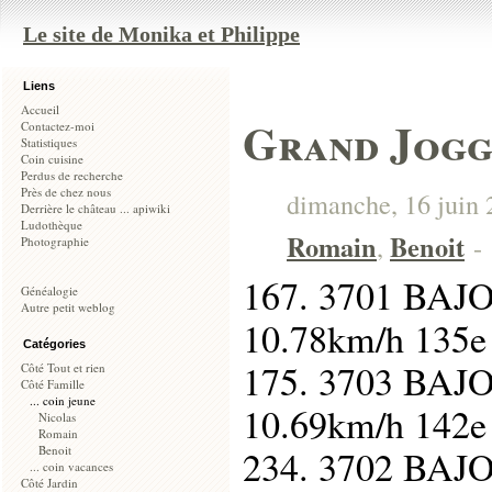
Le site de Monika et Philippe
Liens
Accueil
Grand Jogg
Contactez-moi
Statistiques
Coin cuisine
Perdus de recherche
Près de chez nous
dimanche, 16 juin 2
Derrière le château ... apiwiki
Ludothèque
Romain
Benoit
,
-
Photographie
167. 3701 BAJ
Généalogie
Autre petit weblog
10.78km/h 135
Catégories
175. 3703 BAJ
Côté Tout et rien
Côté Famille
... coin jeune
10.69km/h 142
Nicolas
Romain
Benoit
234. 3702 BAJO
... coin vacances
Côté Jardin