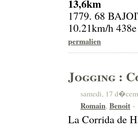
13,6km
1779. 68 BAJOI
10.21km/h 438
permalien
Jogging : C
samedi, 17 d�cembr
Romain
Benoit
,
-
La Corrida de Ha