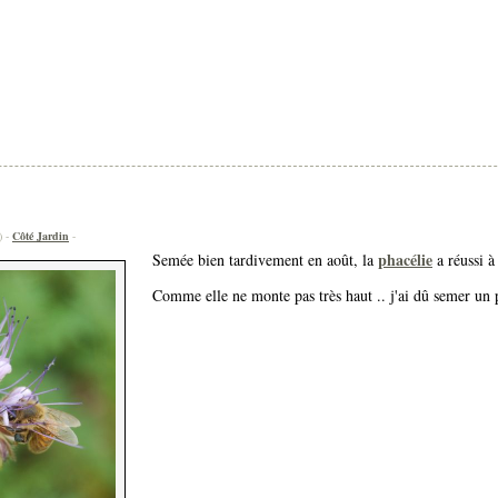
) -
Côté Jardin
-
phacélie
Semée bien tardivement en août, la
a réussi à 
Comme elle ne monte pas très haut .. j'ai dû semer un p