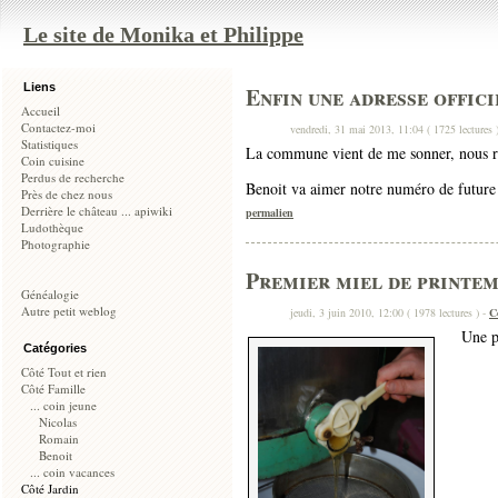
Le site de Monika et Philippe
Liens
Enfin une adresse officie
Accueil
Contactez-moi
vendredi, 31 mai 2013, 11:04 ( 1725 lectures 
Statistiques
La commune vient de me sonner, nous re
Coin cuisine
Perdus de recherche
Benoit va aimer notre numéro de future
Près de chez nous
Derrière le château ... apiwiki
permalien
Ludothèque
Photographie
Premier miel de printe
Généalogie
Autre petit weblog
jeudi, 3 juin 2010, 12:00 ( 1978 lectures ) -
C
Une pr
Catégories
Côté Tout et rien
Côté Famille
... coin jeune
Nicolas
Romain
Benoit
... coin vacances
Côté Jardin