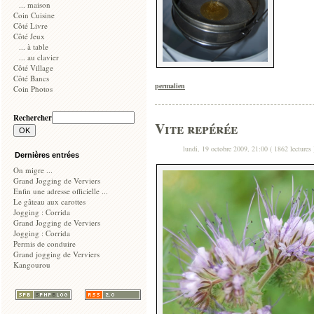
... maison
Coin Cuisine
Côté Livre
Côté Jeux
... à table
... au clavier
Côté Village
Côté Bancs
permalien
Coin Photos
Rechercher
Vite repérée
lundi, 19 octobre 2009, 21:00 ( 1862 lectures 
Dernières entrées
On migre ...
Grand Jogging de Verviers
Enfin une adresse officielle ...
Le gâteau aux carottes
Jogging : Corrida
Grand Jogging de Verviers
Jogging : Corrida
Permis de conduire
Grand jogging de Verviers
Kangourou