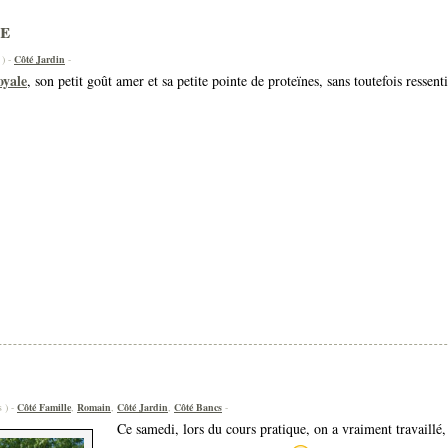
le
 ) -
Côté Jardin
-
oyale
, son petit goût amer et sa petite pointe de proteïnes, sans toutefois ressentir
s ) -
Côté Famille
,
Romain
,
Côté Jardin
,
Côté Bancs
-
Ce samedi, lors du cours pratique, on a vraiment travaillé,