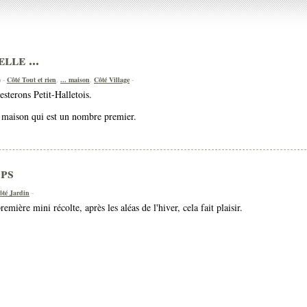
lle ...
) -
Côté Tout et rien
,
... maison
,
Côté Village
-
sterons Petit-Halletois.
 maison qui est un nombre premier.
mps
ôté Jardin
-
emière mini récolte, après les aléas de l'hiver, cela fait plaisir.