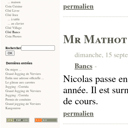
... maison
permalien
Coin Cuisine
Côté Livre
Côté Jeux
... à table
... au clavier
Côté Village
Côté Bancs
Mr Mathot
Coin Photos
Rechercher
dimanche, 15 septe
Bancs
-
Dernières entrées
On migre ...
Grand Jogging de Verviers
Nicolas passe en
Enfin une adresse officielle ...
Le gâteau aux carottes
année. Il est su
Jogging : Corrida
Grand Jogging de Verviers
Jogging : Corrida
de cours.
Permis de conduire
Grand jogging de Verviers
Kangourou
permalien