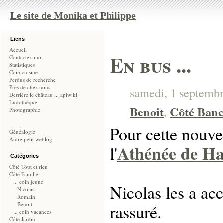
Le site de Monika et Philippe
Liens
Accueil
En bus ...
Contactez-moi
Statistiques
Coin cuisine
Perdus de recherche
Près de chez nous
samedi, 1 septembr
Derrière le château ... apiwiki
Ludothèque
Benoit
Côté Banc
,
Photographie
Pour cette nouve
Généalogie
Autre petit weblog
Athénée de H
l'
Catégories
Côté Tout et rien
Côté Famille
... coin jeune
Nicolas les a ac
Nicolas
Romain
Benoit
rassuré.
... coin vacances
Côté Jardin