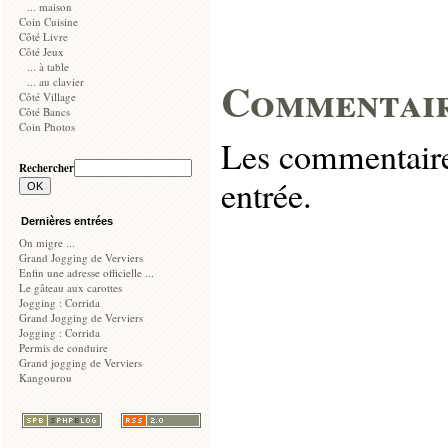
... maison
Coin Cuisine
Côté Livre
Côté Jeux
... à table
Commentai
... au clavier
Côté Village
Côté Bancs
Coin Photos
Les commentaires
Rechercher
entrée.
Dernières entrées
On migre ...
Grand Jogging de Verviers
Enfin une adresse officielle ...
Le gâteau aux carottes
Jogging : Corrida
Grand Jogging de Verviers
Jogging : Corrida
Permis de conduire
Grand jogging de Verviers
Kangourou