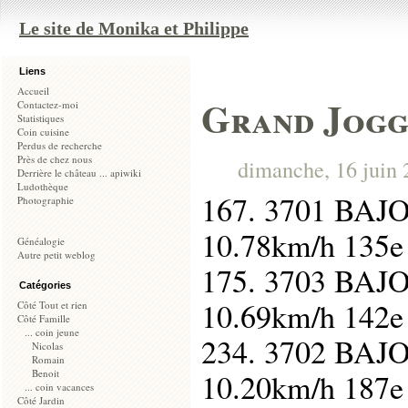
Le site de Monika et Philippe
Liens
Accueil
Grand Jogg
Contactez-moi
Statistiques
Coin cuisine
Perdus de recherche
Près de chez nous
dimanche, 16 juin 
Derrière le château ... apiwiki
Ludothèque
167. 3701 BAJ
Photographie
10.78km/h 135
Généalogie
Autre petit weblog
175. 3703 BAJ
Catégories
10.69km/h 142
Côté Tout et rien
Côté Famille
... coin jeune
234. 3702 BAJO
Nicolas
Romain
Benoit
10.20km/h 187
... coin vacances
Côté Jardin