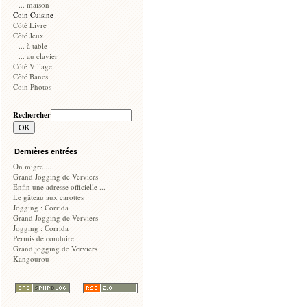
... maison
Coin Cuisine
Côté Livre
Côté Jeux
... à table
... au clavier
Côté Village
Côté Bancs
Coin Photos
Rechercher
Dernières entrées
On migre ...
Grand Jogging de Verviers
Enfin une adresse officielle ...
Le gâteau aux carottes
Jogging : Corrida
Grand Jogging de Verviers
Jogging : Corrida
Permis de conduire
Grand jogging de Verviers
Kangourou